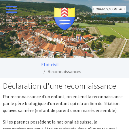
Aller au contenu principal
HORAIRES / CONTACT
Vous êtes ici:
Etat civil
Reconnaissances
Déclaration d'une reconnaissance
Par reconnaissance d'un enfant, on entend la reconnaissance
par le père biologique d'un enfant qui n'a un lien de filiation
qu'avec sa mère (enfant de parents non mariés ensemble).
Si les parents possèdent la nationalité suisse, la
reconnaissance peut être enregistrée dans n’importe quel