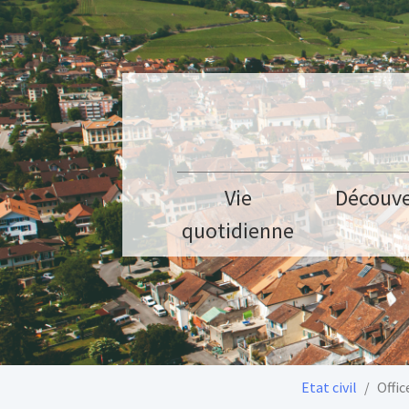
Aller au contenu principal
Vie
Découve
quotidienne
Vous êtes ici:
Etat civil
Offic