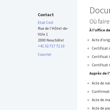
Docum
Contact
Où fair
Etat Civil
Rue de l'Hôtel-de-
À l'office d
Ville 1
Acte d'ori
2000 Neuchâtel
+41 32 717 72 10
Certificat 
Courriel
Certificat i
Certificat 
Auprès de l'
Acte de na
Confirmati
Acte de ma
Acte de pa