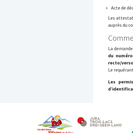
Acte de dé
Les attesta
auprès du c
Commen
La demande 
du numéro 
recto/vers
Le requérant
Les permi
d’identifica