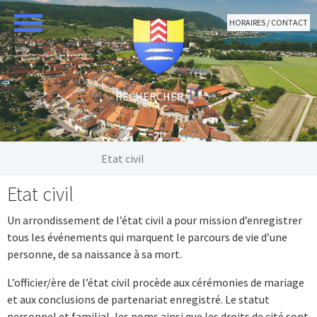
Aller au contenu principal
HORAIRES / CONTACT
Vous êtes ici:
Etat civil
Etat civil
Un arrondissement de l’état civil a pour mission d’enregistrer
tous les événements qui marquent le parcours de vie d’une
personne, de sa naissance à sa mort.
L’officier/ère de l’état civil procède aux cérémonies de mariage
et aux conclusions de partenariat enregistré. Le statut
personnel et familial, les noms ainsi que les droits de cité sont