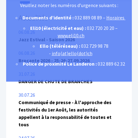
Veuillez noter les numéros d’urgence suivants :
Actualités
Documents d’identité :
032 889 08 89 –
Horaires
Eli10 (électricité et eau) :
032 720 20 20 –
06.08.26
www.eli10.ch
Jazz Estival - Saison 2026
Ello (téléréseau) :
032 729 98 78
06.08.26
-
info(at)ello(dot)ch
Brocante 2026 - 25-26-27.09.2026
Police de proximité Le Landeron :
032 889 62 32
31.07.26
DANGER DE CHUTE DE BRANCHES
30.07.26
Communiqué de presse - À l'approche des
festivités du 1er Août, les autorités
appellent à la responsabilité de toutes et
tous